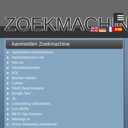
ZOEKMACHI
Aanmelden Zoekmachine
Aanmelden-zoekmachines
Aanmeldservice.com
Add me
Advertentiezoeker
AOL
Bloosem Media
Carlien
Fred's Searchengine
Google Tool
J8
Linkbuilding Uitbesteden
Live (MSN)
META Tag Analyzer
Metatags.nl
Online Marketing Achterhoek