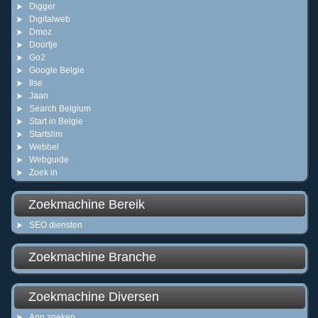
Digger
Digitalweb
Dmoz
Doortje
Go2
Google Belgie
Ilse
Jaan
Search Belgium
Start in Belgie
Startslim
Webbel
Webguide
Zoek in
Zoekmachine Bereik
SEO diensten
Zoekmachine Branche
Zoekmachine Diversen
App zoeken