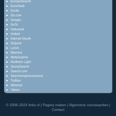
EuropeSearch
EuroSeek
Excite
Go.com
Google
GoTo
Hatuseek
Hotbot
Internet Sleuth
IXQuick
Lycos
Mamma
MetaGopher
Northern Light
SavvySearch
Search.com
Searchenginecolossus
Tryllian
Wisenut
Yahoo
© 2006-2024
links.nl
|
Pagina maken
|
Algemene voorwaarden
|
Contact