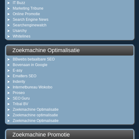
IT Buzz
Marketing Tribune
Online Promotie
Search Engine News
Searchenginewatch
Usarchy
Whitelines
Zoekmachine Optimalisatie
BBwebs betaalbare SEO
Bovenaan in Google
E-asy
Ematters SEO
Indenty
Internetbureau Wokobo
Proseo
SEO Guru
Tribal BV
Zoekmachine Optimalisatie
Zoekmachine optimalisatie
Zoekmachine Optimalisatie
Zoekmachine Promotie