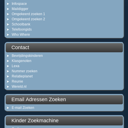
Infospace
Maildigger
Omgekeerd zoeken 1
Omgekeerd zoeken 2
Schoolbank
Telefoongids
Who Where
Contact
Bevrijdingskinderen
Klasgenoten
Lexa
Nummer zoeken
Relatieplanet
Reunie
Wereld.nl
Email Adressen Zoeken
E-mail Zoeken
Kinder Zoekmachine