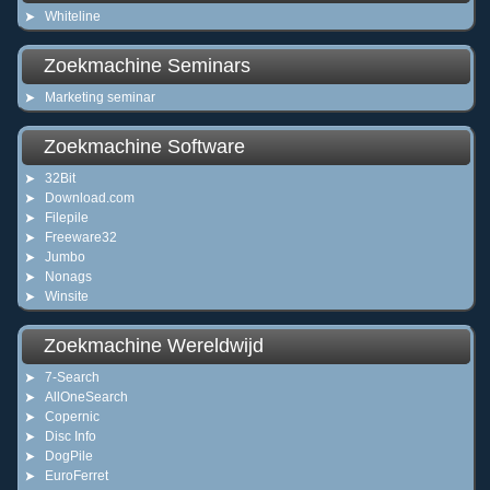
Whiteline
Zoekmachine Seminars
Marketing seminar
Zoekmachine Software
32Bit
Download.com
Filepile
Freeware32
Jumbo
Nonags
Winsite
Zoekmachine Wereldwijd
7-Search
AllOneSearch
Copernic
Disc Info
DogPile
EuroFerret