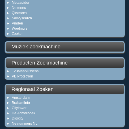
Metaspider
Netmenu
Qksearch
Savvysearch
Vinden
Woelmuis
Zoeken
Muziek Zoekmachine
Producten Zoekmachine
123Maatkussens
PB Protection
Regionaal Zoeken
Amsterdam
Brabantinfo
Citytower
De Achterhoek
Digicity
Netnummers NL