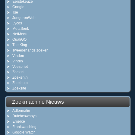
Eerstekeuze
Google
Ilse
JongerenWeb
Lycos
MetaSeek
NetMenu
QualiGO
The King
Tweedehands zoeken
Vinden
Vindin
Voespriet
Zoek.nl
Zoeken.nl
Zoekhulp
Zoeksite
Zoekmachine Nieuws
Adformatie
Dutchcowboys
Emerce
Frankwatching
Gogole Watch