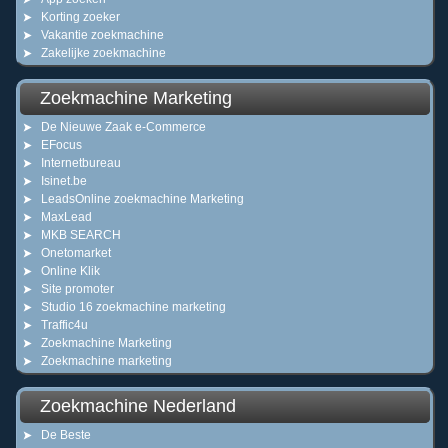
Korting zoeker
Vakantie zoekmachine
Zakelijke zoekmachine
Zoekmachine Marketing
De Nieuwe Zaak e-Commerce
EFocus
Internetbureau
Isinet.be
LeadsOnline zoekmachine Marketing
MaxLead
MKB SEARCH
Onetomarket
Online Klik
Site promoter
Studio 16 zoekmachine marketing
Traffic4u
Zoekmachine Marketing
Zoekmachine marketing
Zoekmachine Nederland
De Beste