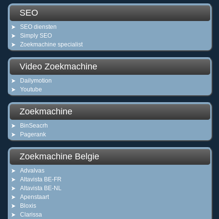
SEO
SEO diensten
Simply SEO
Zoekmachine specialist
Video Zoekmachine
Dailymotion
Youtube
Zoekmachine
BinSeacrh
Pagerank
Zoekmachine Belgie
Advalvas
Altavista BE-FR
Altavista BE-NL
Apenstaart
Bloxis
Clarissa