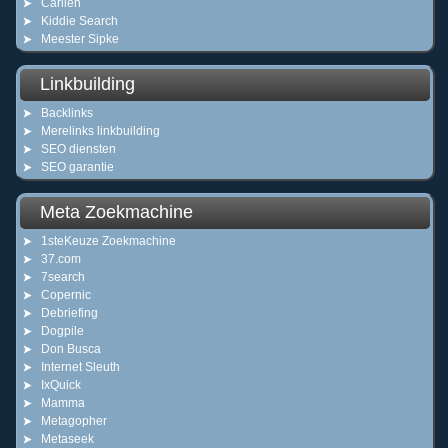
Carlien
Kiddie Search
Meester Sipke
Linkbuilding
Backlinks
Merelinks linkbuilding
SEO diensten
SEO garantie
Meta Zoekmachine
1steKeuze Zoekmachine
37.com
7search
Copernic
Debriefing
Dogpile
Don Busca
Internet Sleuth
IxQuick
Mamma
Metagopher
Metaseek