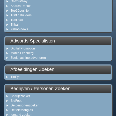
OnYourWay
Search Result
Top10positie
Traffic Builders
Traffic4u
Tribal
Yahoo news
Adwords Specialisten
Digital Promotion
Marco Leesberg
Zoekmachine adverteren
Afbeeldingen Zoeken
TinEye
Bedrijven / Personen Zoeken
Bedrijf zoeker
BigFoot
De personenzoeker
De telefoongids
Iemand zoeken